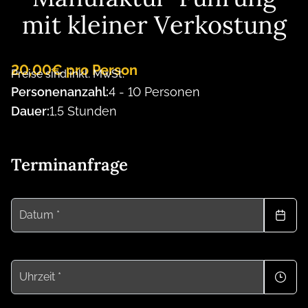
mit kleiner Verkostung
20,00€ pro Person
Preise sind inkl. MwSt.
Personenanzahl:
4 - 10 Personen
Dauer:
1,5 Stunden
Terminanfrage
Datum *
Uhrzeit *