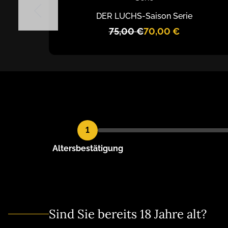
DER LUCHS
-
Saison Serie
75,00
€
70,00
€
1
Altersbestätigung
Kantig, Kernig, Kreativ. Ihre persönli
Genuss Manufaktur aus Nordhausen
Harz
Sind Sie bereits 18 Jahre alt?