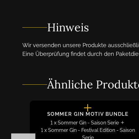
Hinweis
Wir versenden unsere Produkte ausschließli
Eine Überprüfung findet durch den Paketdien
Ähnliche Produkt
NDLE
SOMMER GIN MOTIV BUNDLE
1
x
Sommer Gin
-
Saison Serie
ie
1
x
Sommer Gin - Festival Edition
-
Saison
Serie